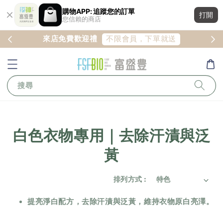
購物APP: 追蹤您的訂單
打開
您信賴的商店
註冊
不限會員，下單就送
來店免費歡迎禮
搜尋
白色衣物專用｜去除汗漬與泛
黃
排列方式 :
提亮淨白配方，去除汗漬與泛黃，維持衣物原白亮澤。