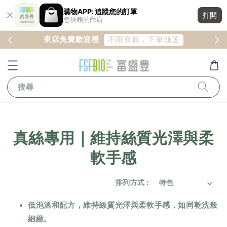
購物APP: 追蹤您的訂單
打開
您信賴的商店
註冊
不限會員，下單就送
來店免費歡迎禮
搜尋
真絲專用｜維持絲質光澤與柔
軟手感
排列方式 :
低泡溫和配方，維持絲質光澤與柔軟手感，如同乾洗般
細緻。