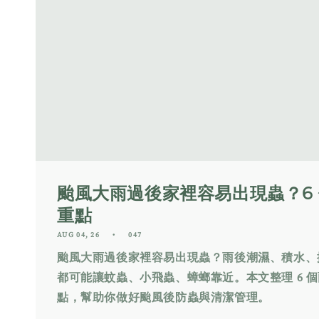
颱風大雨過後家裡容易出現蟲？6
重點
AUG 04, 26
047
颱風大雨過後家裡容易出現蟲？雨後潮濕、積水、
都可能讓蚊蟲、小飛蟲、蟑螂靠近。本文整理 6 
點，幫助你做好颱風後防蟲與清潔管理。