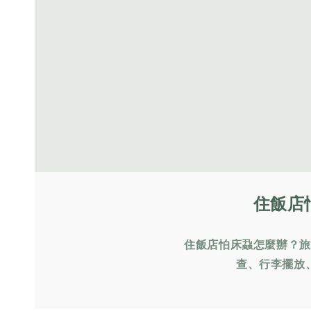
住飯店
住飯店怕床蝨怎麼辦？旅
查、行李擺放