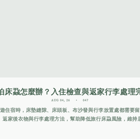
怕床蝨怎麼辦？入住檢查與返家行李處理
AUG 04, 26
047
遊住宿時，床墊縫隙、床頭板、布沙發與行李放置處都需要
、返家後衣物與行李處理方法，幫助降低旅行床蝨風險，維持