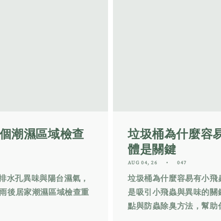
 個潮濕區域檢查
垃圾桶為什麼容
體是關鍵
AUG 04, 26
047
排水孔異味與陽台濕氣，
垃圾桶為什麼容易有小飛
個雨後居家潮濕區域檢查重
是吸引小飛蟲與異味的關
點與防蟲除臭方法，幫助