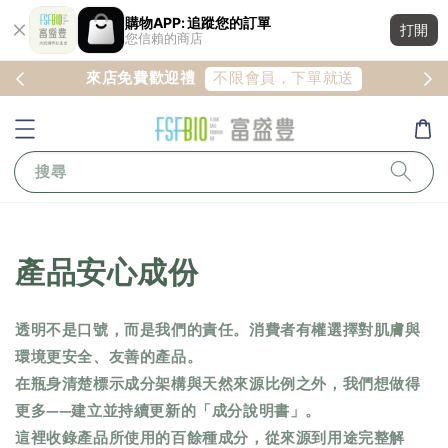
購物APP: 追蹤您的訂單
打開
您信賴的商店
註冊
不限會員，下單就送
來店免費歡迎禮
搜尋
產品安心成份
透明不是口號，而是我們的責任。消費者有權選擇對肌膚與
環境更安全、友善的產品。
在瓶身清楚標示成分架構與天然來源比例之外，我們想做得
更多——建立並持續更新的「成分說明書」。
這裡收錄產品所使用的百餘種成分，從來源到用途完整解