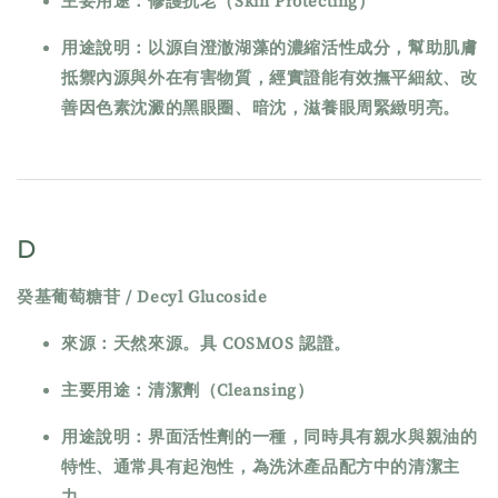
主要用途：修護抗老（Skin Protecting）
用途說明：以源自澄澈湖藻的濃縮活性成分，幫助肌膚
抵禦內源與外在有害物質，經實證能有效撫平細紋、改
善因色素沈澱的黑眼圈、暗沈，滋養眼周緊緻明亮。
D
癸基葡萄糖苷 / Decyl Glucoside
來源：天然來源。具 COSMOS 認證。
主要用途：清潔劑（Cleansing）
用途說明：界面活性劑的一種，同時具有親水與親油的
特性、通常具有起泡性，為洗沐產品配方中的清潔主
力。