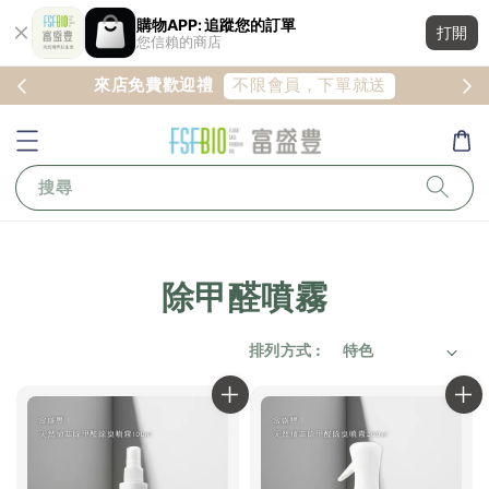
購物APP: 追蹤您的訂單
打開
您信賴的商店
註冊
不限會員，下單就送
來店免費歡迎禮
搜尋
除甲醛噴霧
排列方式 :