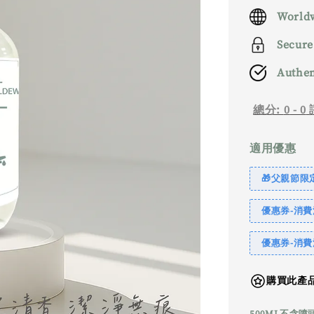
price
Worldw
Secure
Authen
總分:
0
-
0
適用優惠
🎁父親節限定｜
優惠券-消費滿
優惠券-消費滿
購買此產品
500ML不含噴