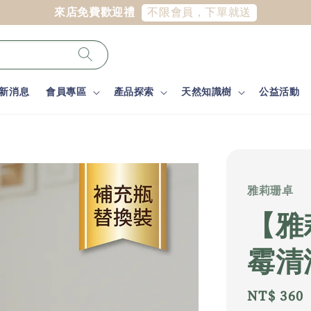
不限會員，下單就送
來店免費歡迎禮
新消息
會員專區
產品探索
天然知識樹
公益活動
雅莉珊卓
【雅
霉清
Regular
NT$ 360