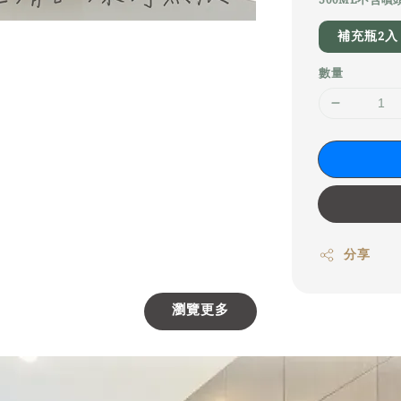
補充瓶2入
數量
分享
瀏覽更多