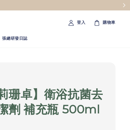
登入
購物車
張總研發日誌
莉珊卓】衛浴抗菌去
潔劑 補充瓶 500ml