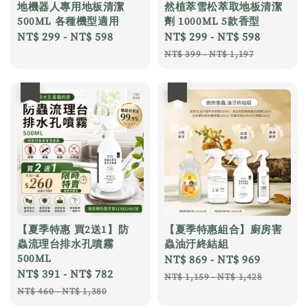
地機器人專用地板清潔
然植萃雪松萃取地板清潔
500ML 各種機型適用
劑 1000ML 5款香型
Regular
NT$ 299
-
NT$ 598
Sale
NT$ 299
-
NT$ 598
Regular
price
price
price
NT$ 399
-
NT$ 1,197
優惠
優惠
【夏季特惠 買2送1】防
【夏季特惠組合】廚房害
蟲流理台排水孔噴霧
蟲油汙終結組
500ML
Sale
NT$ 869
-
NT$ 969
Regular
Sale
NT$ 391
-
NT$ 782
Regular
price
price
NT$ 1,159
-
NT$ 1,428
price
price
NT$ 460
-
NT$ 1,380