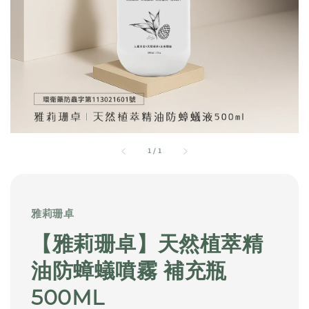
1
/
1
雅莉珊卓
【雅莉珊卓】天然植萃精
油防蟑蟻噴霧 補充瓶
500ML