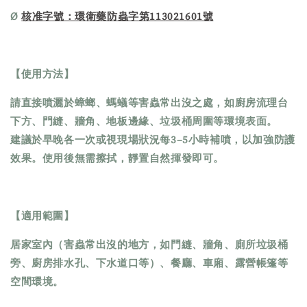
Ø
核准字號：環衛藥防蟲字第113021601號
【使用方法】
請直接噴灑於蟑螂、螞蟻等害蟲常出沒之處，如廚房流理台
下方、門縫、牆角、地板邊緣、垃圾桶周圍等環境表面。
建議於早晚各一次或視現場狀況每3–5小時補噴，以加強防護
效果。使用後無需擦拭，靜置自然揮發即可。
【適用範圍】
居家室內（害蟲常出沒的地方，如門縫、牆角、廁所垃圾桶
旁、廚房排水孔、下水道口等）、餐廳、車廂、露營帳篷等
空間環境。