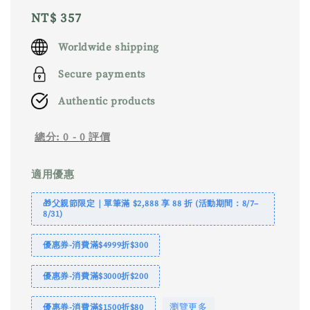
Regular
NT$ 357
price
Worldwide shipping
Secure payments
Authentic products
總分:
0
-
0
評價
適用優惠
🎁父親節限定｜單筆滿 $2,888 享 88 折 (活動期間：8/7–
8/31)
優惠券-消費滿$4999折$300
優惠券-消費滿$3000折$200
瀏覽更多
優惠券-消費滿$1500折$80