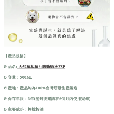
【產品規格】
Ø 品名:
天然植萃精油防蟑蟻液FSF
Ø 容量：500ML
Ø 產地：產品均為100%台灣研發生產製造
Ø 保存年限：3年(開封後建議在6個月內使用完畢)
Ø 主要成份：檸檬桉油