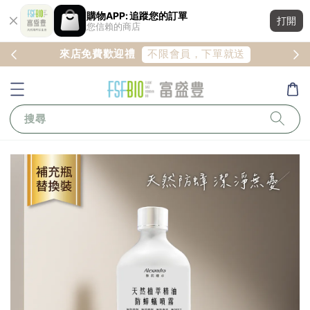
購物APP: 追蹤您的訂單
打開
您信賴的商店
註冊
不限會員，下單就送
來店免費歡迎禮
搜尋