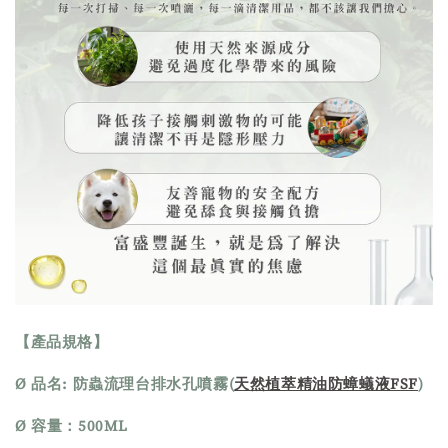
【產品規格】
Ø 品名: 防蟲流理台排水孔噴霧(
天然植萃精油防蟑蟻液FSF
)
Ø 容量：500ML