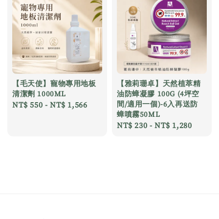
【毛天使】寵物專用地板
【雅莉珊卓】天然植萃精
清潔劑 1000ML
油防蟑凝膠 100G (4坪空
間/適用一個)-6入再送防
Regular
NT$ 550
-
NT$ 1,566
蟑噴霧50ML
price
Regular
NT$ 230
-
NT$ 1,280
price