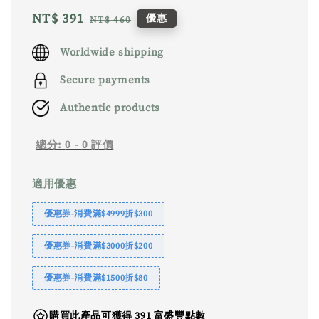
Sale
NT$ 391
Regular
優惠
NT$ 460
price
price
Worldwide shipping
Secure payments
Authentic products
總分:
0
-
0
評價
適用優惠
優惠券-消費滿$4999折$300
優惠券-消費滿$3000折$200
優惠券-消費滿$1500折$80
購買此產品可獲得 391 富盛豐點數