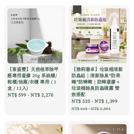
優惠
【富盛豐】天然植萃除甲
【雅莉珊卓】垃圾桶清新
醛專用凝膠 20g 系統櫃/
防蟲組｜清新除臭*防果
鞋櫃/抽屜/衣櫃 專用 ( 1
蠅*防蟑螂｜防蟑凝膠＋
盒 / 12入)
垃圾桶除臭防蟲噴霧 雙
效搭配
Regular
NT$ 599
-
NT$ 2,276
Sale
NT$ 535
-
NT$ 1,399
Regul
price
price
price
NT$ 668
-
NT$ 2,004