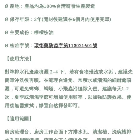
Ø 產地：產品均為100%台灣研發生產製造
Ø 保存年限：3年(開封後建議在6個月內使用完畢)
Ø 主要成份：檸檬桉油
Ø
核准字號：
環衛藥防蟲字第113021601號
【使用方法】
對準排水孔邊緣噴灑 2–4 下。若有食物殘渣或水垢，建議先
簡單沖洗後再噴。在流理台邊角、常積水或潮濕的細縫處噴
灑，可避免蟑螂、螞蟻、小飛蟲沿縫隙入侵。建議每天1-2
次，夏季或潮濕季節可增加使用頻率，以加強防護效果。使
用後無需擦拭，靜置自然揮發即可。
【適用範圍】
廚房流理台、廚房工作台面下方排水孔、清潔槽、洗碗槽排