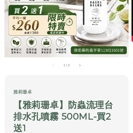
1
/
2
雅莉珊卓
【雅莉珊卓】防蟲流理台
排水孔噴霧 500ML-買2
送1