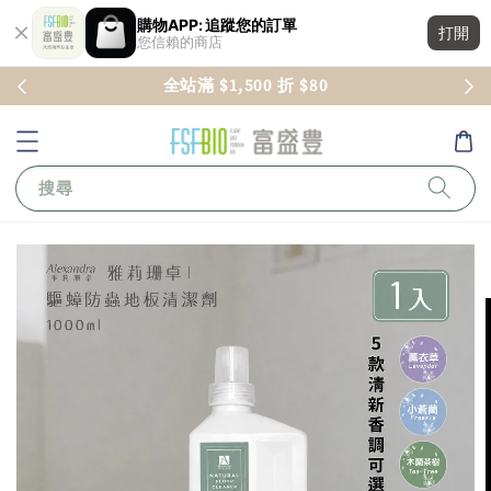
購物APP: 追蹤您的訂單
打開
您信賴的商店
全站滿 $1,500 折 $80
搜尋