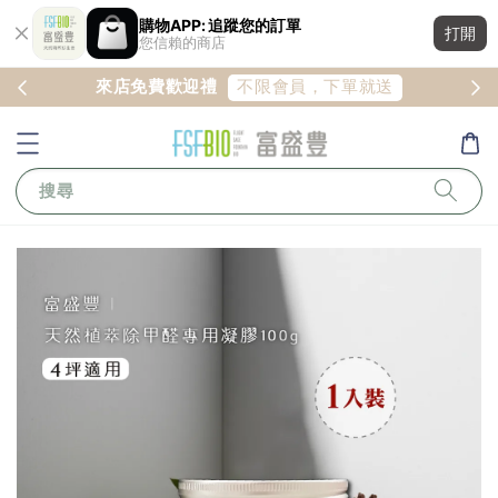
購物APP: 追蹤您的訂單
打開
您信賴的商店
註冊
不限會員，下單就送
來店免費歡迎禮
搜尋