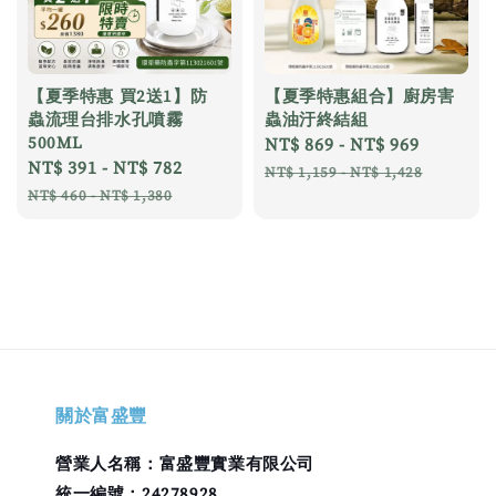
【夏季特惠 買2送1】防
【夏季特惠組合】廚房害
蟲流理台排水孔噴霧
蟲油汙終結組
500ML
Sale
NT$ 869
-
NT$ 969
Regular
Sale
NT$ 391
-
NT$ 782
Regular
price
price
NT$ 1,159
-
NT$ 1,428
price
price
NT$ 460
-
NT$ 1,380
關於富盛豐
營業人名稱：富盛豐實業有限公司
統一編號：24278928