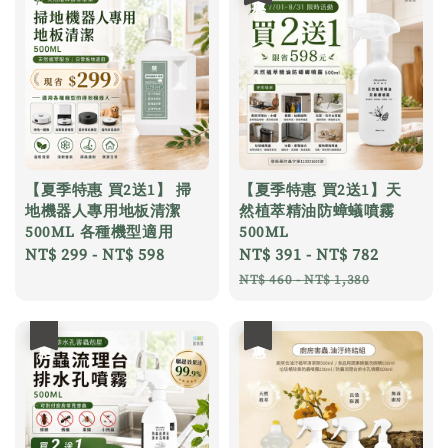
【夏季特惠 買2送1】 掃
【夏季特惠 買2送1】天
地機器人專用地板清潔
然植萃精油防蟑蟻噴霧
500ML 各種機型適用
500ML
Regular
NT$ 299
-
NT$ 598
Sale
NT$ 391
-
NT$ 782
Regular
price
price
price
NT$ 460
-
NT$ 1,380
優惠
優惠