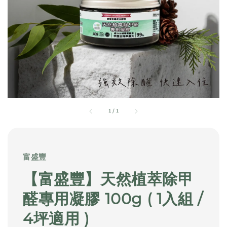
1
/
1
富盛豐
【富盛豐】天然植萃除甲
醛專用凝膠 100g ( 1入組 /
4坪適用 )