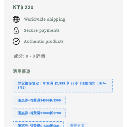
Regular
NT$ 220
price
Worldwide shipping
Secure payments
Authentic products
總分:
0
-
0
評價
適用優惠
🎁父親節限定｜單筆滿 $2,888 享 88 折 (活動期間：8/7–
8/31)
優惠券-消費滿$4999折$300
優惠券-消費滿$3000折$200
瀏覽更多
優惠券-消費滿$1500折$80