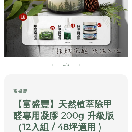
1
/
1
富盛豐
【富盛豐】天然植萃除甲
醛專用凝膠 200g 升級版
（12入組 / 48坪適用 )