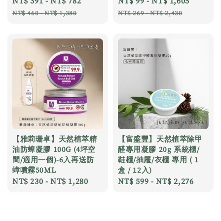
Sale
NT$ 391
-
NT$ 782
Regular
Sale
NT$ 99
-
NT$ 1,605
Regula
price
price
price
price
NT$ 460
-
NT$ 1,380
NT$ 269
-
NT$ 2,430
【雅莉珊卓】天然植萃精
【富盛豐】天然植萃除甲
油防蟑凝膠 100G (4坪空
醛專用凝膠 20g 系統櫃/
間/適用一個)-6入再送防
鞋櫃/抽屜/衣櫃 專用 ( 1
蟑噴霧50ML
盒 / 12入)
Regular
NT$ 230
-
NT$ 1,280
Regular
NT$ 599
-
NT$ 2,276
price
price