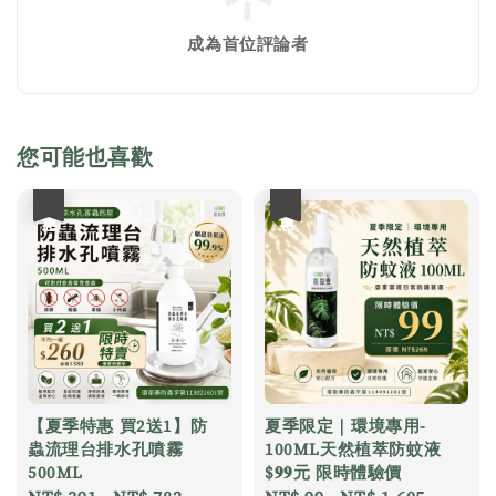
成為首位評論者
您可能也喜歡
優惠
優惠
【夏季特惠 買2送1】防
夏季限定｜環境專用-
蟲流理台排水孔噴霧
100ML天然植萃防蚊液
500ML
$𝟗𝟗元 限時體驗價