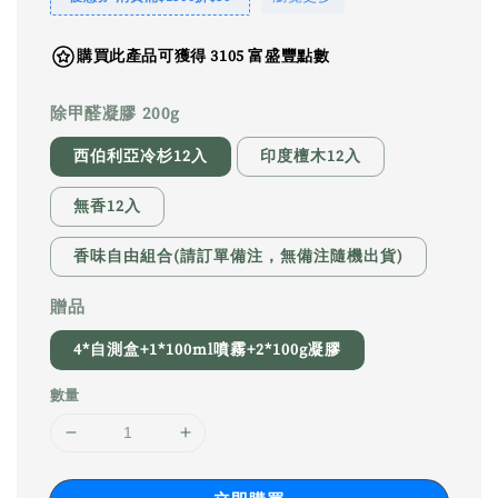
購買此產品可獲得 3105 富盛豐點數
除甲醛凝膠 200g
西伯利亞冷杉12入
印度檀木12入
無香12入
香味自由組合(請訂單備注，無備注隨機出貨)
贈品
4*自測盒+1*100ml噴霧+2*100g凝膠
數量