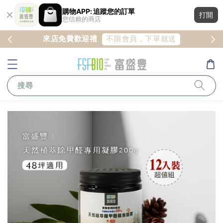
購物APP: 追蹤您的訂單
打開
您信賴的商店
註冊
不限會員，下單就送
來店免費歡迎禮
搜尋