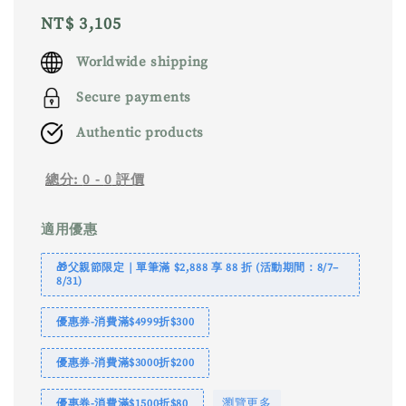
Regular
NT$ 3,105
price
Worldwide shipping
Secure payments
Authentic products
總分:
0
-
0
評價
適用優惠
🎁父親節限定｜單筆滿 $2,888 享 88 折 (活動期間：8/7–
8/31)
優惠券-消費滿$4999折$300
優惠券-消費滿$3000折$200
瀏覽更多
優惠券-消費滿$1500折$80