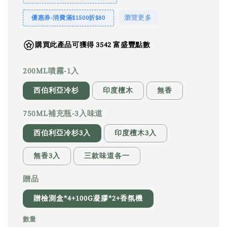
瀏覽更多
優惠券-消費滿$1500折$80
購買此產品可獲得 3542 富盛豐點數
200ML噴霧-1入
西伯利亞冷杉
印度檀木
無香
750ML補充瓶-3入味道
西伯利亞冷杉3入
印度檀木3入
無香3入
三款味道各一
贈品
贈檢測盒*4+100G凝膠*2+香氛機
數量