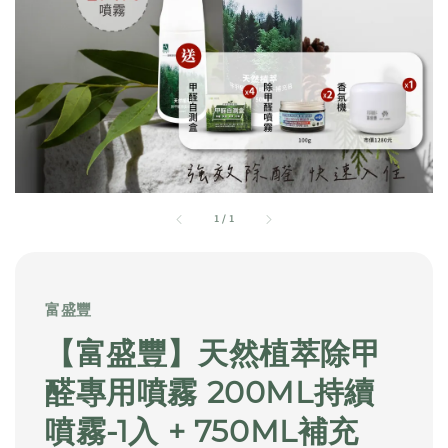
1
/
1
富盛豐
【富盛豐】天然植萃除甲
醛專用噴霧 200ML持續
噴霧-1入 + 750ML補充