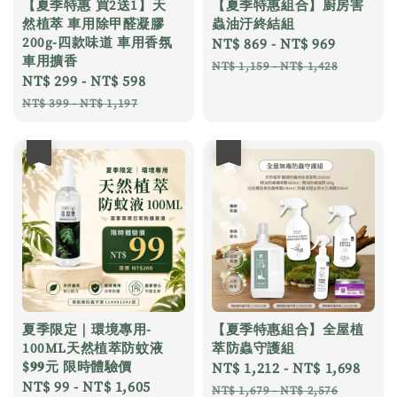
【夏季特惠 買2送1】天
【夏季特惠組合】廚房害
然植萃 車用除甲醛凝膠
蟲油汙終結組
200g-四款味道 車用香氛
Sale
NT$ 869
-
NT$ 969
Regular
車用擴香
price
price
NT$ 1,159
-
NT$ 1,428
Sale
NT$ 299
-
NT$ 598
Regular
price
price
NT$ 399
-
NT$ 1,197
優惠
優惠
夏季限定｜環境專用-
【夏季特惠組合】全屋植
100ML天然植萃防蚊液
萃防蟲守護組
$𝟗𝟗元 限時體驗價
Sale
NT$ 1,212
-
NT$ 1,698
Reg
Sale
NT$ 99
-
NT$ 1,605
Regular
price
pric
NT$ 1,679
-
NT$ 2,576