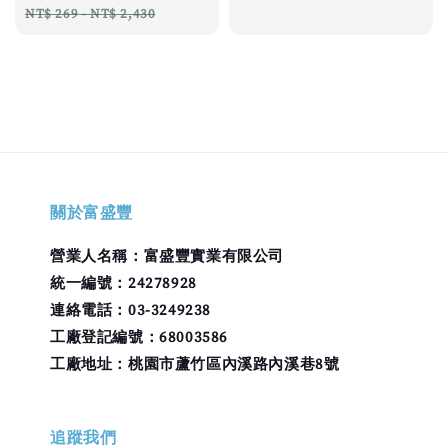
price
price
NT$ 269
-
NT$ 2,430
關於富盛豐
營業人名稱：富盛豐實業有限公司
統一編號：24278928
連絡電話：03-3249238
工廠登記編號：68003586
工廠地址：桃園市蘆竹區內溪路內溪巷8號
追蹤我們