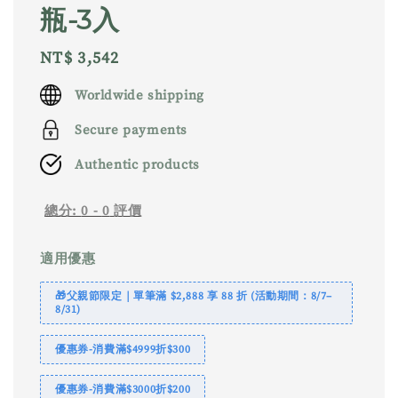
瓶-3入
Regular
NT$ 3,542
price
Worldwide shipping
Secure payments
Authentic products
總分:
0
-
0
評價
適用優惠
🎁父親節限定｜單筆滿 $2,888 享 88 折 (活動期間：8/7–
8/31)
優惠券-消費滿$4999折$300
優惠券-消費滿$3000折$200