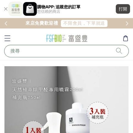
購物APP: 追蹤您的訂單
打開
您信賴的商店
註冊
不限會員，下單就送
來店免費歡迎禮
搜尋