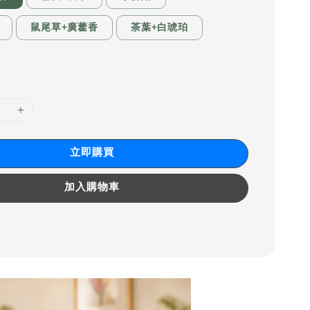
鼠尾草+廣藿香
茶葉+白琥珀
立即購買
加入購物車