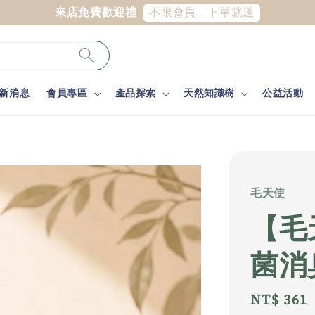
下單就送
新消息
會員專區
產品探索
天然知識樹
公益活動
毛天使
【毛
菌消
Regular
NT$ 361