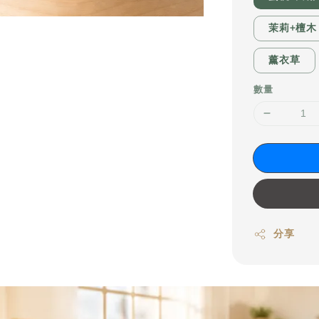
茉莉+檀木
薰衣草
數量
分享