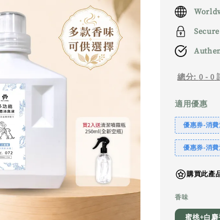
price
Worldw
Secure
Authen
總分:
0
-
0
適用優惠
優惠券-消費滿
優惠券-消費滿
購買此產品
香味
蜜桃+白麝