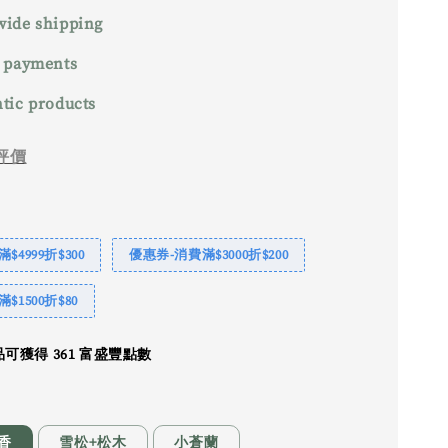
ide shipping
 payments
tic products
評價
$4999折$300
優惠券-消費滿$3000折$200
$1500折$80
可獲得 361 富盛豐點數
香
雪松+松木
小蒼蘭