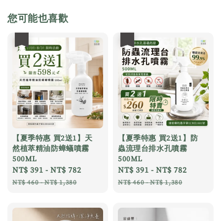
您可能也喜歡
優惠
優惠
【夏季特惠 買2送1】天
【夏季特惠 買2送1】防
然植萃精油防蟑蟻噴霧
蟲流理台排水孔噴霧
500ML
500ML
Sale
NT$ 391
-
NT$ 782
Regular
Sale
NT$ 391
-
NT$ 782
Regular
price
price
price
price
NT$ 460
-
NT$ 1,380
NT$ 460
-
NT$ 1,380