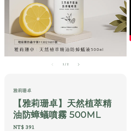
1
/
2
雅莉珊卓
【雅莉珊卓】天然植萃精
油防蟑蟻噴霧 500ML
Regular
NT$ 391