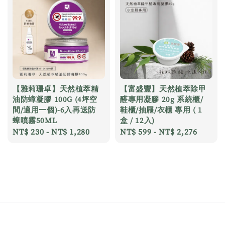
【雅莉珊卓】天然植萃精
【富盛豐】天然植萃除甲
油防蟑凝膠 100G (4坪空
醛專用凝膠 20g 系統櫃/
間/適用一個)-6入再送防
鞋櫃/抽屜/衣櫃 專用 ( 1
蟑噴霧50ML
盒 / 12入)
Regular
NT$ 230
-
NT$ 1,280
Regular
NT$ 599
-
NT$ 2,276
price
price