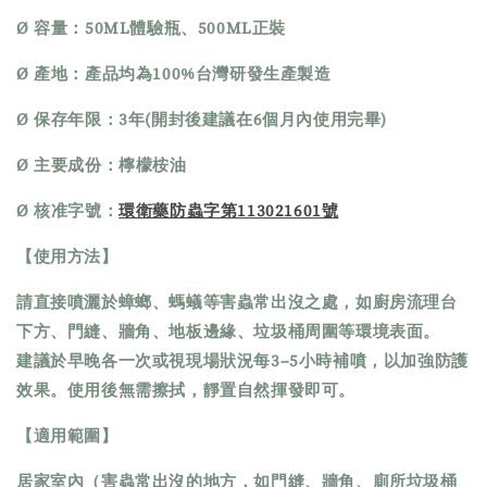
Ø 容量：50ML體驗瓶、500ML正裝
Ø 產地：產品均為100%台灣研發生產製造
Ø 保存年限：3年(開封後建議在6個月內使用完畢)
Ø 主要成份：檸檬桉油
Ø 核准字號：
環衛藥防蟲字第113021601號
【使用方法】
請直接噴灑於蟑螂、螞蟻等害蟲常出沒之處，如廚房流理台
下方、門縫、牆角、地板邊緣、垃圾桶周圍等環境表面。
建議於早晚各一次或視現場狀況每3–5小時補噴，以加強防護
效果。使用後無需擦拭，靜置自然揮發即可。
【適用範圍】
居家室內（害蟲常出沒的地方，如門縫、牆角、廁所垃圾桶