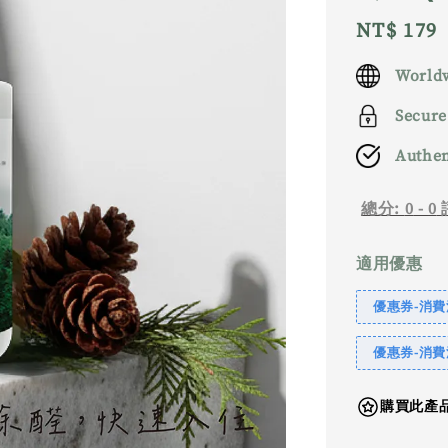
Regular
NT$ 179
price
Worldw
Secure
Authen
總分:
0
-
0
適用優惠
優惠券-消費滿
優惠券-消費滿
購買此產品