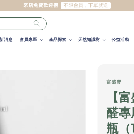
不限會員，下單就送
來店免費歡迎禮
新消息
會員專區
產品探索
天然知識樹
公益活動
富盛豐
【富
醛專
瓶（1