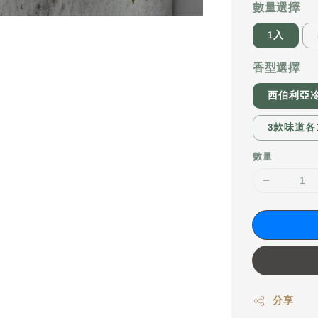
數量選擇
1入
香型選擇
西伯利亞
3款味道各
數量
分享