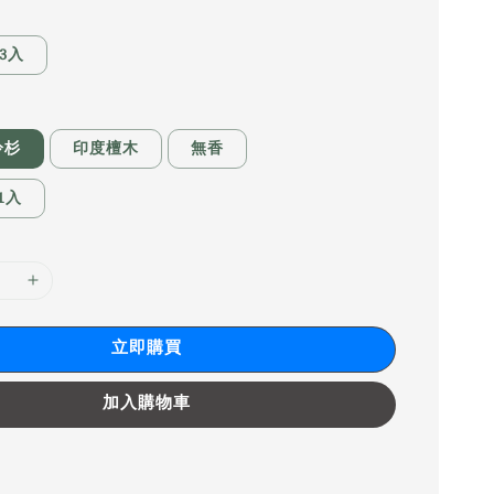
3入
冷杉
印度檀木
無香
1入
立即購買
加入購物車