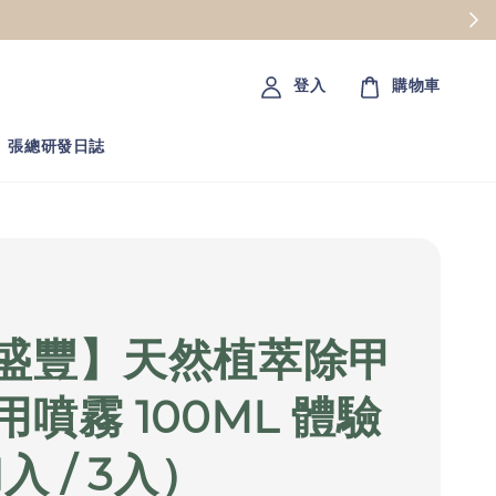
登入
購物車
張總研發日誌
盛豐】天然植萃除甲
用噴霧 100ML 體驗
入 / 3入）