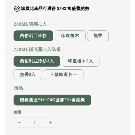
購買此產品可獲得 3542 富盛豐點數
200ML噴霧-1入
西伯利亞冷杉
印度檀木
無香
750ML補充瓶-3入味道
西伯利亞冷杉3入
印度檀木3入
無香3入
三款味道各一
贈品
贈檢測盒*4+100G凝膠*2+香氛機
數量