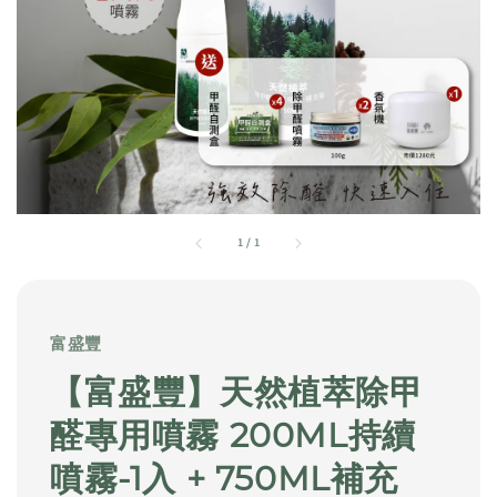
1
/
1
富盛豐
【富盛豐】天然植萃除甲
醛專用噴霧 200ML持續
噴霧-1入 + 750ML補充