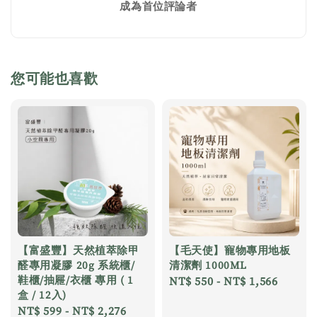
成為首位評論者
您可能也喜歡
【富盛豐】天然植萃除甲
【毛天使】寵物專用地板
醛專用凝膠 20g 系統櫃/
清潔劑 1000ML
鞋櫃/抽屜/衣櫃 專用 ( 1
Regular
NT$ 550
-
NT$ 1,566
盒 / 12入)
price
Regular
NT$ 599
-
NT$ 2,276