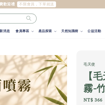
LINE好友限定
首次下單免運券
新消息
會員專區
產品探索
天然知識樹
公益活動
毛天使
【毛
霧-竹
Regular
NT$ 366