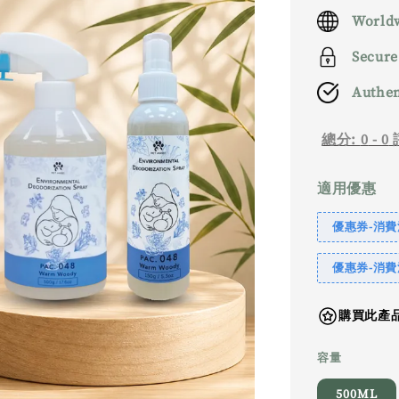
price
Worldw
Secure
Authen
總分:
0
-
0
適用優惠
優惠券-消費滿
優惠券-消費滿
購買此產品
容量
500ML