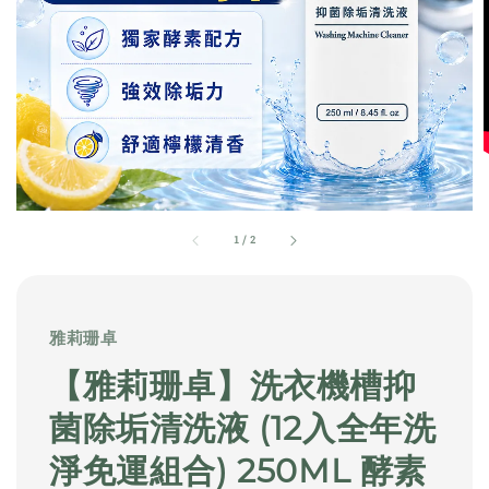
1
/
2
雅莉珊卓
【雅莉珊卓】洗衣機槽抑
菌除垢清洗液 (12入全年洗
淨免運組合) 250ML 酵素