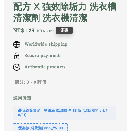
配方 X 強效除垢力 洗衣槽
清潔劑 洗衣機清潔
Sale
NT$ 129
Regular
優惠
NT$ 269
price
price
Worldwide shipping
Secure payments
Authentic products
總分:
0
-
0
評價
適用優惠
🎁父親節限定｜單筆滿 $2,888 享 88 折 (活動期間：8/7–
8/31)
優惠券-消費滿$4999折$300