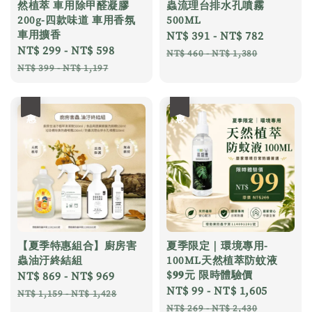
然植萃 車用除甲醛凝膠
蟲流理台排水孔噴霧
200g-四款味道 車用香氛
500ML
車用擴香
Sale
NT$ 391
-
NT$ 782
Regular
Sale
NT$ 299
-
NT$ 598
Regular
price
price
NT$ 460
-
NT$ 1,380
price
price
NT$ 399
-
NT$ 1,197
優惠
優惠
【夏季特惠組合】廚房害
夏季限定｜環境專用-
蟲油汙終結組
100ML天然植萃防蚊液
$𝟗𝟗元 限時體驗價
Sale
NT$ 869
-
NT$ 969
Regular
Sale
NT$ 99
-
NT$ 1,605
Regula
price
price
NT$ 1,159
-
NT$ 1,428
price
price
NT$ 269
-
NT$ 2,430