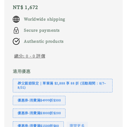
Regular
NT$ 1,672
price
Worldwide shipping
Secure payments
Authentic products
總分:
0
-
0
評價
適用優惠
🎁父親節限定｜單筆滿 $2,888 享 88 折 (活動期間：8/7–
8/31)
優惠券-消費滿$4999折$300
優惠券-消費滿$3000折$200
瀏覽更多
優惠券-消費滿$1500折$80