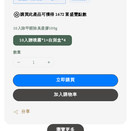
購買此產品可獲得 1672 富盛豐點數
10入除甲醛除臭凝膠100g
10入贈噴霧*1+自測盒*4
數量
立即購買
加入購物車
分享
瀏覽更多