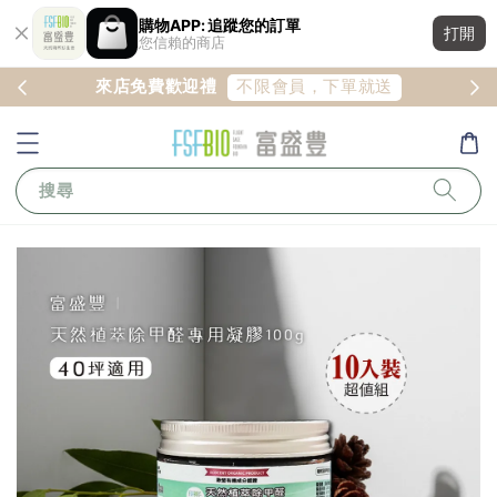
購物APP: 追蹤您的訂單
打開
您信賴的商店
註冊
不限會員，下單就送
來店免費歡迎禮
搜尋