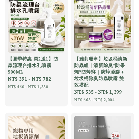
【夏季特惠 買2送1】防
【雅莉珊卓】垃圾桶清新
蟲流理台排水孔噴霧
防蟲組｜清新除臭*防果
500ML
蠅*防蟑螂｜防蟑凝膠＋
垃圾桶除臭防蟲噴霧 雙
Sale
NT$ 391
-
NT$ 782
Regular
效搭配
price
price
NT$ 460
-
NT$ 1,380
Sale
NT$ 535
-
NT$ 1,399
Regul
price
price
NT$ 668
-
NT$ 2,004