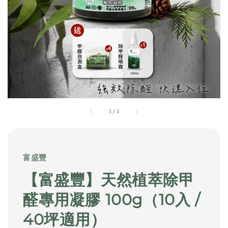
1
/
1
富盛豐
【富盛豐】天然植萃除甲
醛專用凝膠 100g（10入 /
40坪適用）