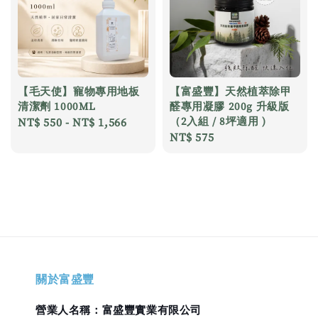
【毛天使】寵物專用地板
【富盛豐】天然植萃除甲
清潔劑 1000ML
醛專用凝膠 200g 升級版
（2入組 / 8坪適用 )
Regular
NT$ 550
-
NT$ 1,566
Regular
NT$ 575
price
price
關於富盛豐
營業人名稱：富盛豐實業有限公司