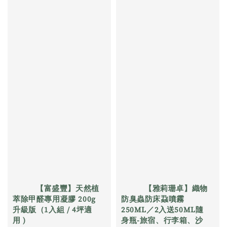
          【富盛豐】天然植
          【雅莉珊卓】織物
萃除甲醛專用凝膠 200g 
防臭蟲防床蝨噴霧 
升級版（1入組 / 4坪適
250ML／2入送50ML隨
用 )

身瓶-旅宿、行李箱、沙