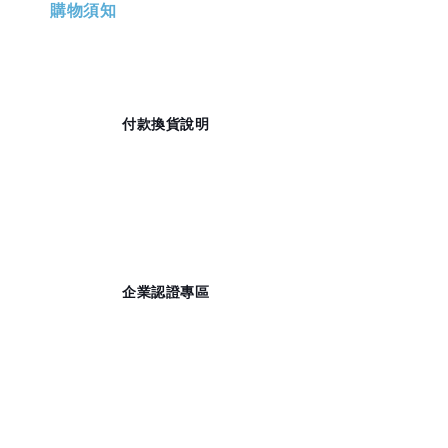
購物須知
                    付款換貨說明

                    企業認證專區
