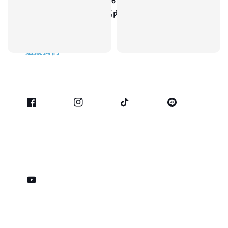
工廠登記編號：68003586
工廠地址：桃園市蘆竹區內溪路內溪巷8號
追蹤我們