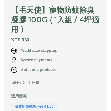
【毛天使】寵物防蚊除臭
凝膠 100G ( 1入組 / 4坪適
用 )
Regular
NT$ 333
price
Worldwide shipping
Secure payments
Authentic products
總分:
0
-
0
評價
適用優惠
優惠券-消費滿$4999折$300