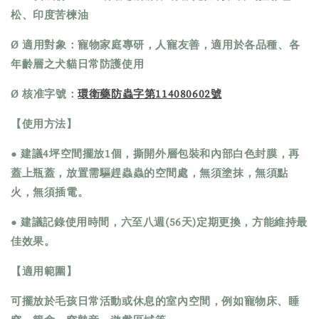
松、印度苦楝油 
Ø 適用對象：寵物家庭專研，人寵友善，適用於各品種、各
年齡層之犬貓日常防護使用
Ø 核准字號：
環衛藥防蟲字第114080602號
【使用方法】
● 建議4坪空間擺放1個，撕開外層包裝和內部白色封膜，再
蓋上瓶蓋，放置需驅趕蟲蟲的空間處，無須塗抹，無須點
火，無須插電。
● 建議記錄使用時間，六至八週(56天)定期更換，方能維持最
佳效果。
【適用範圍】
可擺放於毛孩日常活動或休息的室內空間，例如寵物床、睡