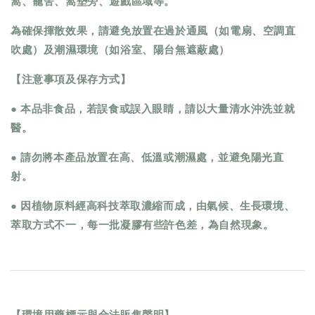
窩、籠舍、窩墊旁、遊戲區域等。
為確保揮散效果，請避免放置在過於通風（如電扇、空調直
吹處）及潮濕環境（如浴室、陽台無遮蔽處）
【注意事項及保存方式】
● 本品非食品，若誤食或誤入眼睛，請以大量清水沖洗並就
醫。
● 請勿將本產品放置在高、低溫或潮濕處，並避免陽光直
射。
● 因植物原料經高科技萃取濃縮而成，由氣候、生長環境、
萃取方式不一，每一批凝膠有些許色差，為自然現象。