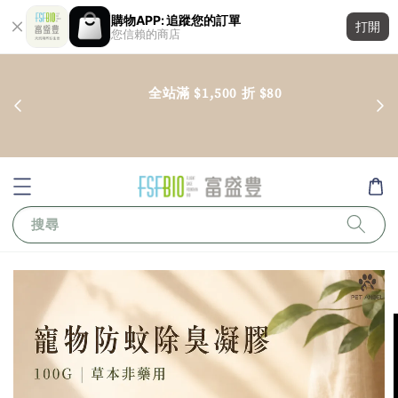
購物APP: 追蹤您的訂單
打開
您信賴的商店
        全站滿 $1,500 折 $80

搜尋