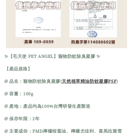
✨【毛天使 PET ANGEL】寵物防蚊除臭凝膠 ✨
【產品規格】
Ø 品名：寵物防蚊除臭凝膠(
天然植萃精油防蚊凝膠FSF
)
Ø 容量：100g 
Ø 產地：產品均為100%台灣研發生產製造
Ø 保存年限：2年
Ø 主要成份：PMD檸檬桉葉油、檸檬尤佳利、喜馬拉雅雪