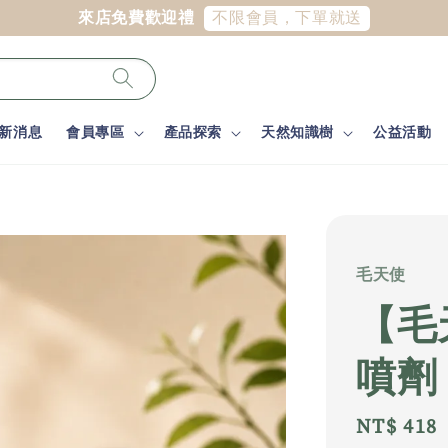
新消息
會員專區
產品探索
天然知識樹
公益活動
毛天使
【毛
噴劑 
Regular
NT$ 418