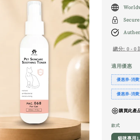
price
Worldw
Secure
Authen
總分:
0
-
0
適用優惠
優惠券-消費滿
優惠券-消費滿
購買此產品
款式
貓咪專用1