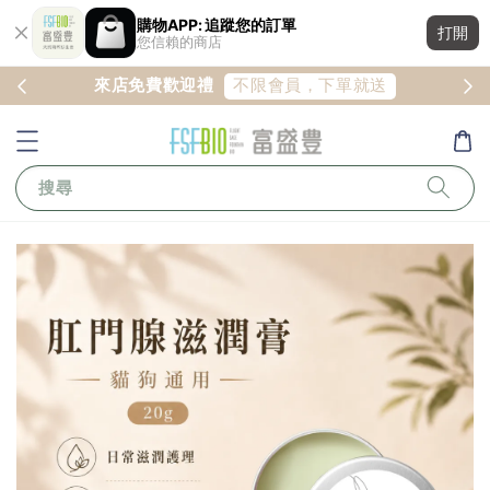
購物APP: 追蹤您的訂單
打開
您信賴的商店
註冊
不限會員，下單就送
來店免費歡迎禮
搜尋