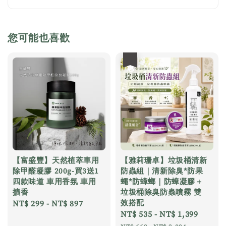
您可能也喜歡
優惠
【富盛豐】天然植萃車用
【雅莉珊卓】垃圾桶清新
除甲醛凝膠 200g-買3送1
防蟲組｜清新除臭*防果
四款味道 車用香氛 車用
蠅*防蟑螂｜防蟑凝膠＋
擴香
垃圾桶除臭防蟲噴霧 雙
效搭配
Regular
NT$ 299
-
NT$ 897
Sale
NT$ 535
-
NT$ 1,399
Regul
price