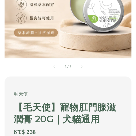
1
/
1
毛天使
【毛天使】寵物肛門腺滋
潤膏 20G｜犬貓通用
Regular
NT$ 238