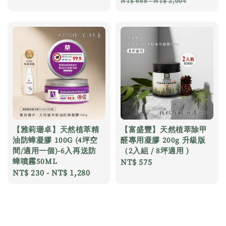
price
price
NT$ 668
-
NT$ 2,004
【雅莉珊卓】天然植萃精
【富盛豐】天然植萃除甲
油防蟑凝膠 100G (4坪空
醛專用凝膠 200g 升級版
間/適用一個)-6入再送防
（2入組 / 8坪適用 )
蟑噴霧50ML
Regular
NT$ 575
Regular
NT$ 230
-
NT$ 1,280
price
price