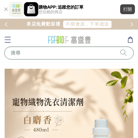
購物APP: 追蹤您的訂單
打開
您信賴的商店
註冊
不限會員，下單就送
來店免費歡迎禮
搜尋