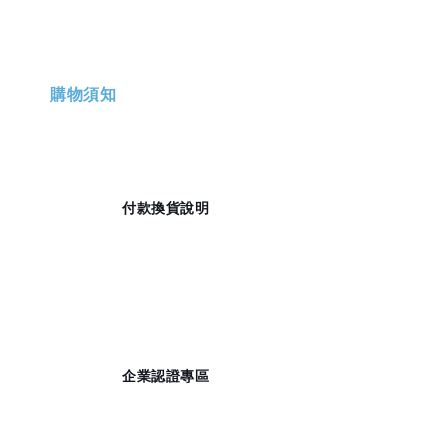
購物須知
                    付款換貨說明

                    企業認證專區
