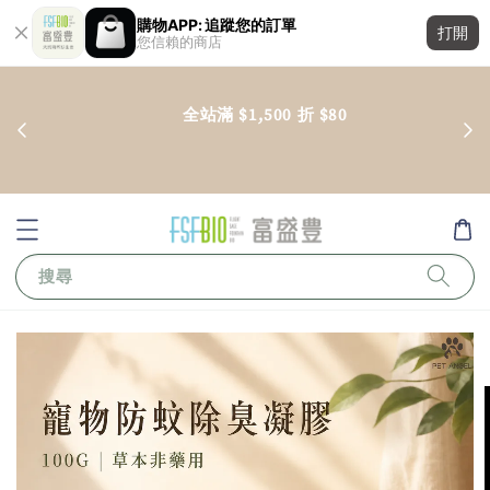
購物APP: 追蹤您的訂單
打開
您信賴的商店
        全站滿 $1,500 折 $80

搜尋