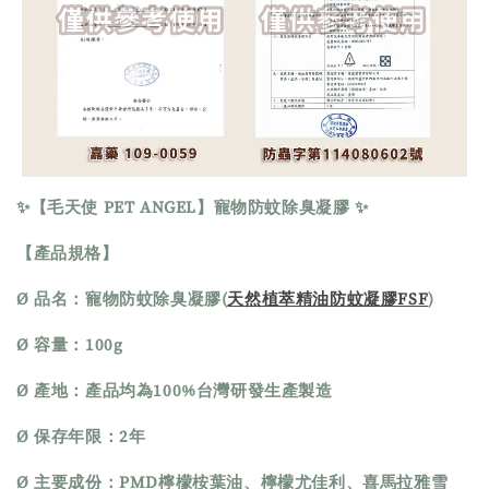
✨【毛天使 PET ANGEL】寵物防蚊除臭凝膠 ✨
【產品規格】
Ø 品名：寵物防蚊除臭凝膠(
天然植萃精油防蚊凝膠FSF
)
Ø 容量：100g 
Ø 產地：產品均為100%台灣研發生產製造
Ø 保存年限：2年
Ø 主要成份：PMD檸檬桉葉油、檸檬尤佳利、喜馬拉雅雪