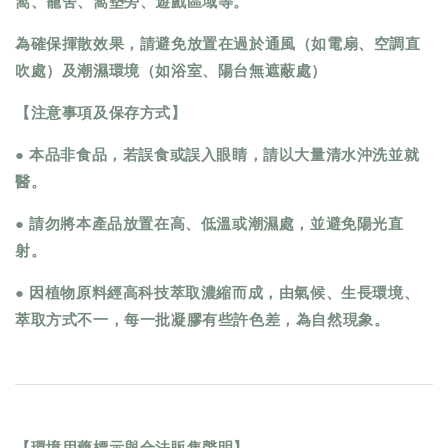
窩、籠舍、窩墊旁、遊戲區域等。
為確保揮散效果，請避免放置在過於通風（如電扇、空調直
吹處）及潮濕環境（如浴室、陽台無遮蔽處）
【注意事項及保存方式】
● 本品非食品，若誤食或誤入眼睛，請以大量清水沖洗並就
醫。
● 請勿將本產品放置在高、低溫或潮濕處，並避免陽光直
射。
● 因植物原料經高科技萃取濃縮而成，由氣候、生長環境、
萃取方式不一，每一批凝膠有些許色差，為自然現象。