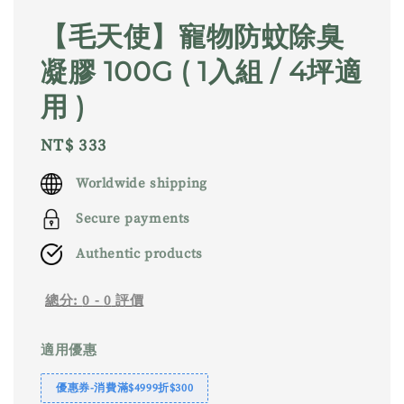
【毛天使】寵物防蚊除臭
凝膠 100G ( 1入組 / 4坪適
用 )
Regular
NT$ 333
price
Worldwide shipping
Secure payments
Authentic products
總分:
0
-
0
評價
適用優惠
優惠券-消費滿$4999折$300