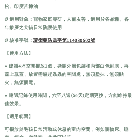
松、印度苦楝油 
Ø 適用對象：寵物家庭專研，人寵友善，適用於各品種、各
年齡層之犬貓日常防護使用
Ø 核准字號：
環衛藥防蟲字第114080602號
【使用方法】
● 建議4坪空間擺放1個，撕開外層包裝和內部白色封膜，再
蓋上瓶蓋，放置需驅趕蟲蟲的空間處，無須塗抹，無須點
火，無須插電。
● 建議記錄使用時間，六至八週(56天)定期更換，方能維持最
佳效果。
【適用範圍】
可擺放於毛孩日常活動或休息的室內空間，例如寵物床、睡