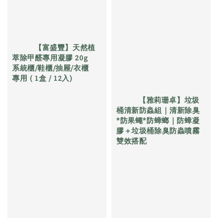
          【富盛豐】天然植
萃除甲醛專用凝膠 20g 
系統櫃/鞋櫃/抽屜/衣櫃 
專用 ( 1盒 / 12入)

          【雅莉珊卓】垃圾
桶清新防蟲組｜清新除臭
*防果蠅*防蟑螂｜防蟑凝
膠＋垃圾桶除臭防蟲噴霧 
雙效搭配

Regular 
price