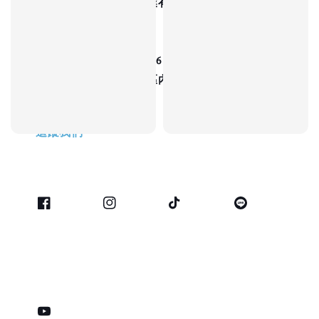
營業人名稱：富盛豐實業有限公司
統一編號：24278928
連絡電話：03-3249238
工廠登記編號：68003586
工廠地址：桃園市蘆竹區內溪路內溪巷8號
追蹤我們