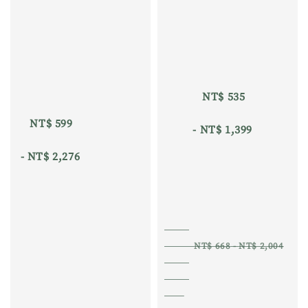
Sale 
Regu
price
pric
NT$ 535
NT$ 599
 - 
NT$ 1,399
 - 
NT$ 2,276
NT$ 668
 - 
NT$ 2,004