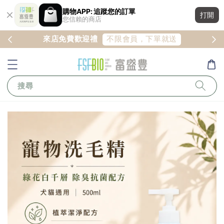
購物APP: 追蹤您的訂單
打開
您信賴的商店
註冊
不限會員，下單就送
來店免費歡迎禮
搜尋