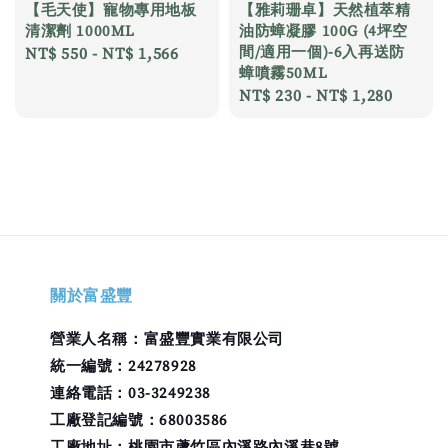
【毛天使】寵物專用地板
【雅莉珊卓】天然植萃精
清潔劑 1000ML
油防蟑凝膠 100G (4坪空
間/適用一個)-6入再送防
Regular
NT$ 550
-
NT$ 1,566
蟑噴霧50ML
price
Regular
NT$ 230
-
NT$ 1,280
price
關於富盛豐
營業人名稱：富盛豐實業有限公司
統一編號：24278928
連絡電話：03-3249238
工廠登記編號：68003586
工廠地址：桃園市蘆竹區內溪路內溪巷8號