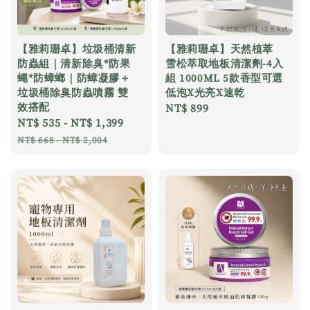
【雅莉珊卓】垃圾桶清新
【雅莉珊卓】天然植萃
防蟲組｜清新除臭*防果
雪松萃取地板清潔劑-4入
蠅*防蟑螂｜防蟑凝膠＋
組 1000ML 5款香型可選
垃圾桶除臭防蟲噴霧 雙
低泡X光亮X速乾
效搭配
Regular
NT$ 899
Sale
NT$ 535
-
NT$ 1,399
Regular
price
price
price
NT$ 668
-
NT$ 2,004