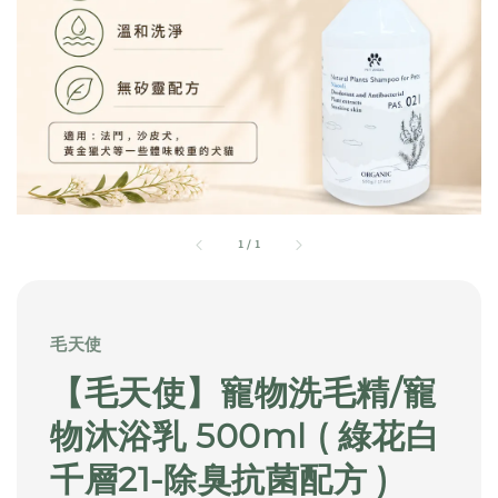
1
/
1
毛天使
【毛天使】寵物洗毛精/寵
物沐浴乳 500ml ( 綠花白
千層21-除臭抗菌配方 )