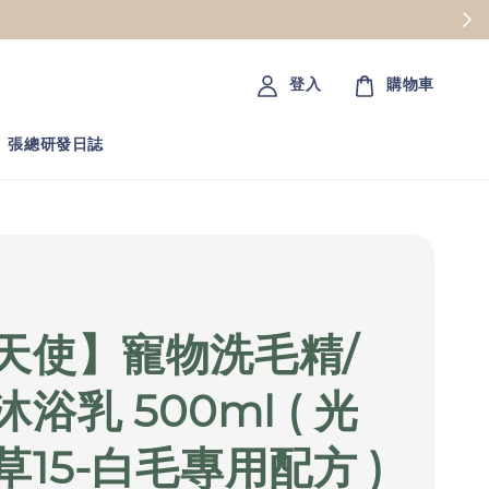
登入
購物車
張總研發日誌
天使】寵物洗毛精/
浴乳 500ml ( 光
草15-白毛專用配方 )