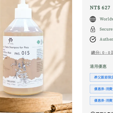
Regular
NT$ 627
price
Worldw
Secure
Authen
總分:
0
-
0
適用優惠
🎁父親節限定｜
優惠券-消費滿
優惠券-消費滿