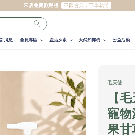
不限會員，下單就送
來店免費歡迎禮
新消息
會員專區
產品探索
天然知識樹
公益活動
毛天使
【毛
寵物沐
果甘