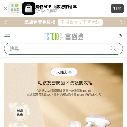
購物APP: 追蹤您的訂單
打開
您信賴的商店
註冊
不限會員，下單就送
來店免費歡迎禮
搜尋