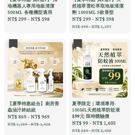
地機器人專用地板清潔
然植萃雪松萃取地板清潔
500ML 各種機型適用
劑 1000ML 5款香型
Regular
NT$ 299
-
NT$ 598
Sale
NT$ 299
-
NT$ 598
Regular
price
price
price
NT$ 399
-
NT$ 1,197
優惠
優惠
【夏季特惠組合】廚房害
夏季限定｜環境專用-
蟲油汙終結組
100ML天然植萃防蚊液
$𝟗𝟗元 限時體驗價
Sale
NT$ 869
-
NT$ 969
Regular
Sale
NT$ 99
-
NT$ 1,605
Regula
price
price
NT$ 1,159
-
NT$ 1,428
price
price
NT$ 269
-
NT$ 2,430