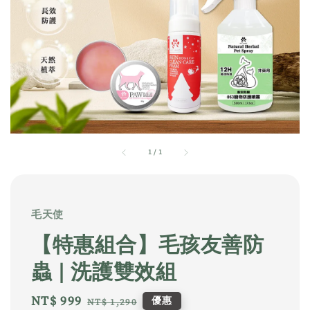
1
/
1
毛天使
【特惠組合】毛孩友善防
蟲 | 洗護雙效組
Sale
NT$ 999
Regular
優惠
NT$ 1,290