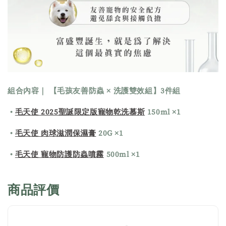
組合內容｜ 【
毛孩友善防蟲 × 洗護雙效組
】3件組
•
毛天使 2025聖誕限定版寵物乾洗慕斯
150ml ×1
•
毛天使 肉球滋潤保濕膏
20G ×1
•
毛天使 寵物防護防蟲噴霧
500ml ×1
商品評價