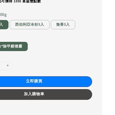
可獲得 1355 富盛豐點數
0g
入
西伯利亞冷杉5入
無香5入
+1*除甲醛噴霧
立即購買
加入購物車