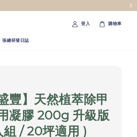
登入
購物車
張總研發日誌
盛豐】天然植萃除甲
用凝膠 200g 升級版
組 / 20坪適用 )