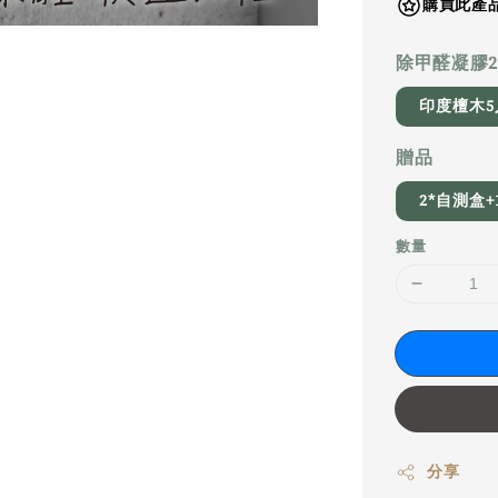
購買此產品
除甲醛凝膠20
印度檀木5
贈品
2*自測盒
數量
分享