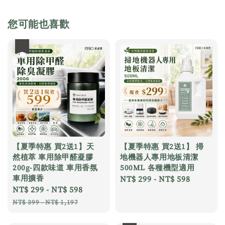
您可能也喜歡
優惠
【夏季特惠 買2送1】天
【夏季特惠 買2送1】 掃
然植萃 車用除甲醛凝膠
地機器人專用地板清潔
200g-四款味道 車用香氛
500ML 各種機型適用
車用擴香
Regular
NT$ 299
-
NT$ 598
Sale
NT$ 299
-
NT$ 598
Regular
price
price
price
NT$ 399
-
NT$ 1,197