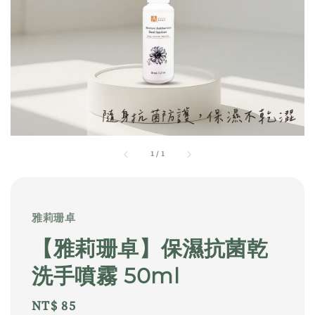
1
/
1
雅莉珊卓
【雅莉珊卓】保濕抗菌乾
洗手噴霧 50ml
Regular
NT$ 85