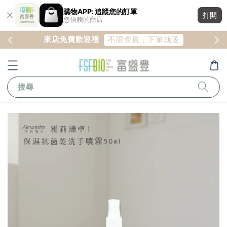
購物APP: 追蹤您的訂單
打開
您信賴的商店
不限會員，下單就送
免費歡迎禮
首次下單免運
搜尋