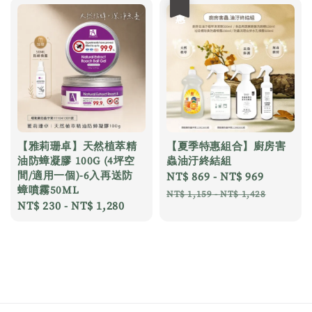
優惠
【雅莉珊卓】天然植萃精
【夏季特惠組合】廚房害
油防蟑凝膠 100G (4坪空
蟲油汙終結組
間/適用一個)-6入再送防
Sale
NT$ 869
-
NT$ 969
Regular
蟑噴霧50ML
price
price
NT$ 1,159
-
NT$ 1,428
Regular
NT$ 230
-
NT$ 1,280
price