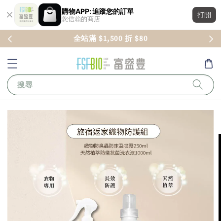
購物APP: 追蹤您的訂單
打開
您信賴的商店
全站滿 $1,500 折 $80
搜尋