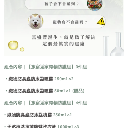
組合內容｜
【旅宿返家織物防護組】3
件組
•
織物防臭蟲防床蝨噴霧
250ml ×2
•
織物防臭蟲防床蝨噴霧
50ml ×1 (贈品)
組合內容｜
【旅宿返家織物防護組】4
件組
•
織物防臭蟲防床蝨噴霧
250ml ×1
•
天然植萃抗菌防螨洗衣液
1000ml ×3