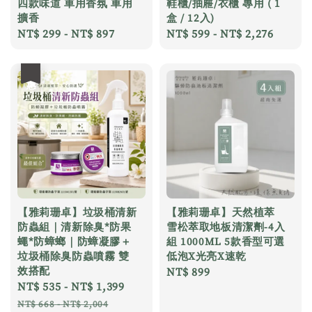
四款味道 車用香氛 車用
鞋櫃/抽屜/衣櫃 專用 ( 1
擴香
盒 / 12入)
Regular
NT$ 299
-
NT$ 897
Regular
NT$ 599
-
NT$ 2,276
price
price
優惠
【雅莉珊卓】垃圾桶清新
【雅莉珊卓】天然植萃
防蟲組｜清新除臭*防果
雪松萃取地板清潔劑-4入
蠅*防蟑螂｜防蟑凝膠＋
組 1000ML 5款香型可選
垃圾桶除臭防蟲噴霧 雙
低泡X光亮X速乾
效搭配
Regular
NT$ 899
Sale
NT$ 535
-
NT$ 1,399
Regular
price
price
price
NT$ 668
-
NT$ 2,004