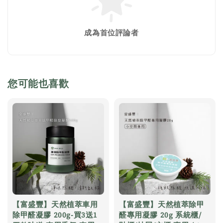
成為首位評論者
您可能也喜歡
【富盛豐】天然植萃車用
【富盛豐】天然植萃除甲
除甲醛凝膠 200g-買3送1
醛專用凝膠 20g 系統櫃/