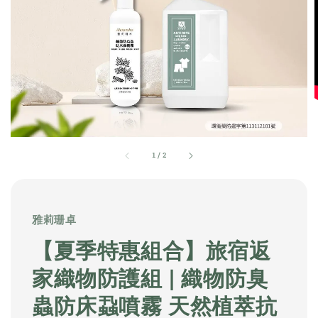
1
/
2
雅莉珊卓
【夏季特惠組合】旅宿返
家織物防護組 | 織物防臭
蟲防床蝨噴霧 天然植萃抗