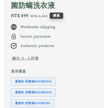
菌防螨洗衣液
Sale
NT$ 899
Regular
優惠
NT$ 1,539
price
price
Worldwide shipping
Secure payments
Authentic products
總分:
0
-
0
評價
適用優惠
優惠券-消費滿$4999折$300
優惠券-消費滿$3000折$200
優惠券-消費滿$1500折$80