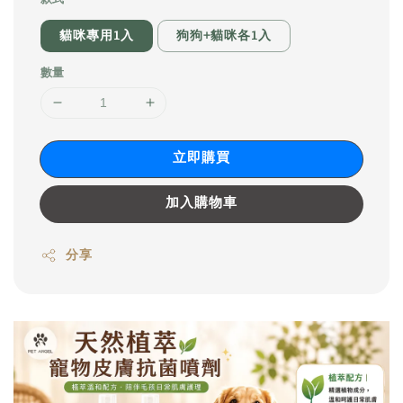
貓咪專用1入
狗狗+貓咪各1入
數量
立即購買
加入購物車
分享