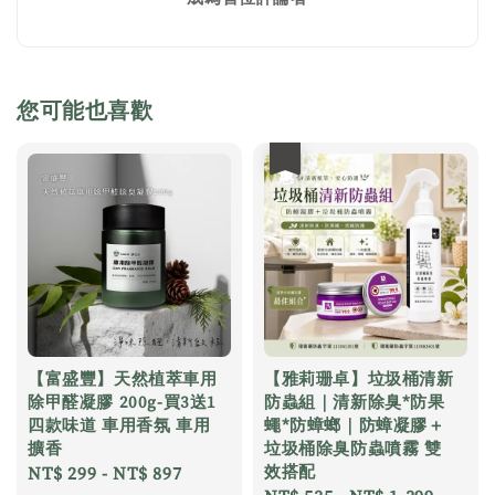
您可能也喜歡
優惠
【富盛豐】天然植萃車用
【雅莉珊卓】垃圾桶清新
除甲醛凝膠 200g-買3送1
防蟲組｜清新除臭*防果
四款味道 車用香氛 車用
蠅*防蟑螂｜防蟑凝膠＋
擴香
垃圾桶除臭防蟲噴霧 雙
效搭配
Regular
NT$ 299
-
NT$ 897