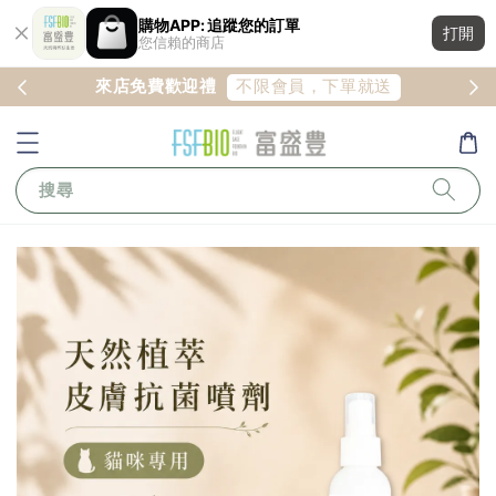
購物APP: 追蹤您的訂單
打開
您信賴的商店
註冊
不限會員，下單就送
來店免費歡迎禮
搜尋