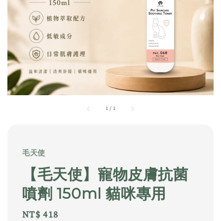
1
/
1
毛天使
【毛天使】寵物皮膚抗菌
噴劑 150ml 貓咪專用
Regular
NT$ 418