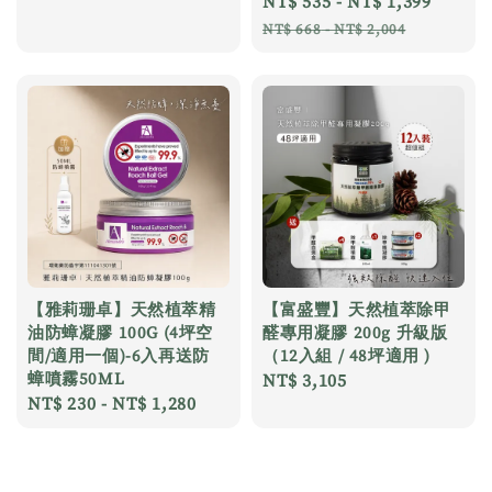
Sale
NT$ 535
-
NT$ 1,399
Regul
price
price
price
NT$ 668
-
NT$ 2,004
【雅莉珊卓】天然植萃精
【富盛豐】天然植萃除甲
油防蟑凝膠 100G (4坪空
醛專用凝膠 200g 升級版
間/適用一個)-6入再送防
（12入組 / 48坪適用 )
蟑噴霧50ML
Regular
NT$ 3,105
Regular
NT$ 230
-
NT$ 1,280
price
price