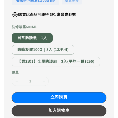
瀏覽更多
優惠券-消費滿$1500折$80
購買此產品可獲得 391 富盛豐點數
防蟑噴霧500ML
日常防護瓶｜1入
防蟑凝膠100G｜3入 (12坪用)
【買2送1】全屋防護組｜3入(平均一罐$260)
數量
立即購買
加入購物車