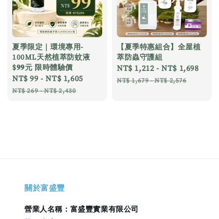
夏季限定｜環境專用-
【夏季特惠組合】全屋植
100ML天然植萃防蚊液
萃防蟲守護組
$𝟗𝟗元 限時體驗價
Sale
NT$ 1,212
-
NT$ 1,698
Reg
Sale
NT$ 99
-
NT$ 1,605
Regular
price
pric
NT$ 1,679
-
NT$ 2,576
price
price
NT$ 269
-
NT$ 2,430
關於富盛豐
營業人名稱：富盛豐實業有限公司