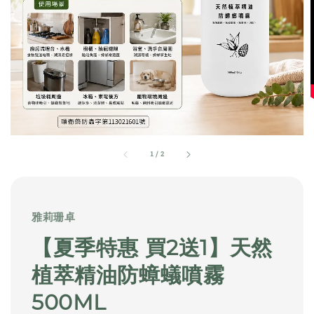
1
/
2
雅莉珊卓
【夏季特惠 買2送1】天然
植萃精油防蟑蟻噴霧
500ML