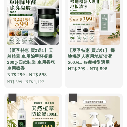
【夏季特惠 買2送1】天
【夏季特惠 買2送1】 掃
然植萃 車用除甲醛凝膠
地機器人專用地板清潔
200g-四款味道 車用香氛
500ML 各種機型適用
車用擴香
Regular
NT$ 299
-
NT$ 598
Sale
NT$ 299
-
NT$ 598
Regular
price
price
price
NT$ 399
-
NT$ 1,197
優惠
優惠