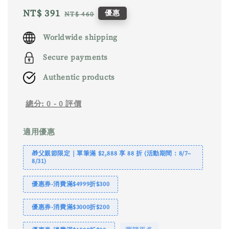
Sale
NT$ 391
Regular
優惠
NT$ 460
price
price
Worldwide shipping
Secure payments
Authentic products
總分:
0
-
0
評價
適用優惠
🎁父親節限定｜單筆滿 $2,888 享 88 折 (活動期間：8/7–
8/31)
優惠券-消費滿$4999折$300
優惠券-消費滿$3000折$200