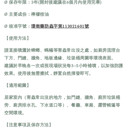
Ø 保存年限：3年(開封後建議在6個月內使用完畢)
Ø 主要成份：檸檬桉油
Ø 核准字號：
環衛藥防蟲字第113021601號
【使用方法】
請直接噴灑於蟑螂、螞蟻等害蟲常出沒之處，如廚房流理台
下方、門縫、牆角、地板邊緣、垃圾桶周圍等環境表面。
建議於早晚各一次或視現場狀況每3–5小時補噴，以加強防護
效果。使用後無需擦拭，靜置自然揮發即可。
【適用範圍】
居家室內（害蟲常出沒的地方，如門縫、牆角、廁所垃圾桶
旁、廚房排水孔、下水道口等）、餐廳、車廂、露營帳篷等
空間環境。
【注意事項及保存方法】