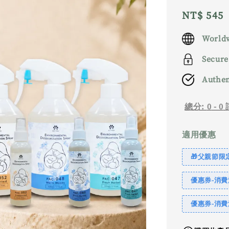
Regular
NT$ 545
price
Worldw
Secure
Authen
總分:
0
-
0
適用優惠
🎁父親節限定｜
優惠券-消費滿
優惠券-消費滿