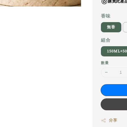
購買此產品
香味
無香
組合
150ML+5
數量
分享