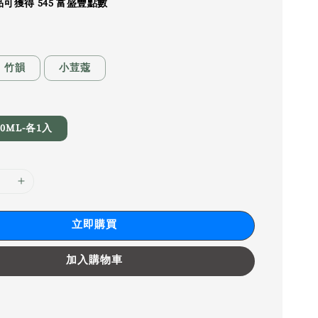
可獲得 545 富盛豐點數
竹韻
小荳蔻
00ML-各1入
立即購買
加入購物車