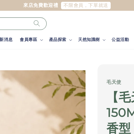
會員，下單就送
新消息
會員專區
產品探索
天然知識樹
公益活動
毛天使
【毛
150
香型