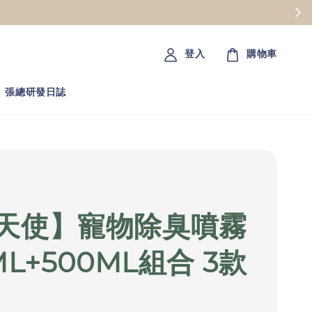
登入
購物車
張總研發日誌
天使】寵物除臭噴霧
ML+500ML組合 3款