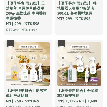
【夏季特惠 買2送1】天
【夏季特惠 買2送1】 掃
然植萃 車用除甲醛凝膠
地機器人專用地板清潔
200g-四款味道 車用香氛
500ML 各種機型適用
車用擴香
Regular
NT$ 299
-
NT$ 598
Sale
NT$ 299
-
NT$ 598
Regular
price
price
price
NT$ 399
-
NT$ 1,197
優惠
優惠
【夏季特惠組合】廚房害
【夏季特惠組合】全屋植
蟲油汙終結組
萃防蟲守護組
Sale
NT$ 869
-
NT$ 969
Regular
Sale
NT$ 1,212
-
NT$ 1,698
Reg
price
price
price
pric