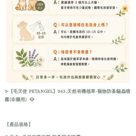
✨【毛天使 PETANGEL】063.天然有機植萃-寵物防蚤驅蟲噴
霧(非藥用) 🐶
【產品規格】