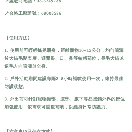
📍製造商電話：03-3249238
📍合格工廠證號：68003586
【使用方法】
1. 使用前可輕輕搖晃瓶身，距離寵物10–15公分，均勻噴灑
於犬貓毛髮表層，避開眼、口、鼻等敏感部位，長毛犬貓以
逆毛方向噴灑於全身。
2. 戶外活動期間建議每隔3–5小時補噴使用一次，維持最佳
防護狀態。
3. 外出前可針對寵物頸部、腹部、腋下等易接觸外界的部位
加強使用，依需求可重複補噴，以維持日常防護力。
【注意事項及保存方式】