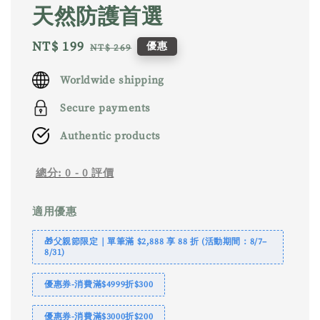
天然防護首選
Sale
NT$ 199
Regular
優惠
NT$ 269
price
price
Worldwide shipping
Secure payments
Authentic products
總分:
0
-
0
評價
適用優惠
🎁父親節限定｜單筆滿 $2,888 享 88 折 (活動期間：8/7–
8/31)
優惠券-消費滿$4999折$300
優惠券-消費滿$3000折$200