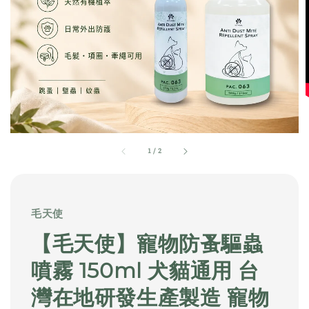
1
/
2
毛天使
【毛天使】寵物防蚤驅蟲
噴霧 150ml 犬貓通用 台
灣在地研發生產製造 寵物