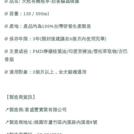
Ø 品名: 天然有機植萃-防蚤驅蟲噴霧
Ø 容量：150 / 500ml
Ø 產地：產品均為100%台灣研發生產製造
Ø 保存年限：3年(開封後建議在6個月內使用完畢)
Ø 主要成份：PMD檸檬桉葉油/印度苦楝油/雪松萃取物/古巴
香脂
Ø 適用對象：3個月以上，全犬貓種通用
【製造商資訊】
📍製造商:富盛豐實業有限公司
📍製造商地址:桃園市蘆竹區內溪路內溪巷8號