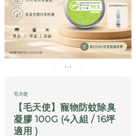
1
/
1
毛天使
【毛天使】寵物防蚊除臭
凝膠 100G (4入組 / 16坪
適用 )