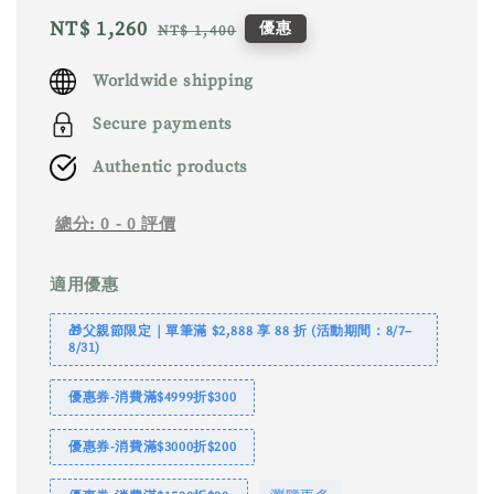
Sale
NT$ 1,260
Regular
優惠
NT$ 1,400
price
price
Worldwide shipping
Secure payments
Authentic products
總分:
0
-
0
評價
適用優惠
🎁父親節限定｜單筆滿 $2,888 享 88 折 (活動期間：8/7–
8/31)
優惠券-消費滿$4999折$300
優惠券-消費滿$3000折$200