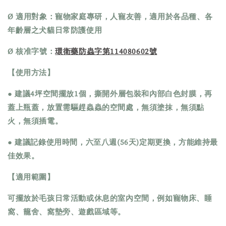
Ø 適用對象：寵物家庭專研，人寵友善，適用於各品種、各
年齡層之犬貓日常防護使用
Ø 核准字號：
環衛藥防蟲字第114080602號
【使用方法】
● 建議4坪空間擺放1個，撕開外層包裝和內部白色封膜，再
蓋上瓶蓋，放置需驅趕蟲蟲的空間處，無須塗抹，無須點
火，無須插電。
● 建議記錄使用時間，六至八週(56天)定期更換，方能維持最
佳效果。
【適用範圍】
可擺放於毛孩日常活動或休息的室內空間，例如寵物床、睡
窩、籠舍、窩墊旁、遊戲區域等。