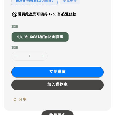
瀏覽更多
優惠券-消費滿$1500折$80
購買此產品可獲得 1260 富盛豐點數
數量
4入-送150ML寵物防蚤噴霧
數量
立即購買
加入購物車
分享