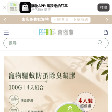
購物APP: 追蹤您的訂單
打開
您信賴的商店
註冊
不限會員，下單就送
來店免費歡迎禮
搜尋