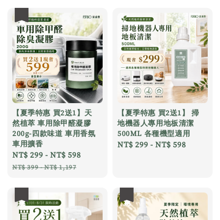
優惠
【夏季特惠 買2送1】天
【夏季特惠 買2送1】 掃
然植萃 車用除甲醛凝膠
地機器人專用地板清潔
200g-四款味道 車用香氛
500ML 各種機型適用
車用擴香
Regular
NT$ 299
-
NT$ 598
Sale
NT$ 299
-
NT$ 598
Regular
price
price
price
NT$ 399
-
NT$ 1,197
優惠
優惠