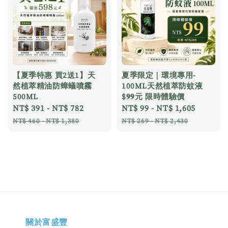
【夏季特惠 買2送1】天
夏季限定｜環境專用-
然植萃精油防蟑蟻噴霧
100ML天然植萃防蚊液
500ML
$𝟗𝟗元 限時體驗價
Sale
NT$ 391
-
NT$ 782
Regular
Sale
NT$ 99
-
NT$ 1,605
Regula
price
price
price
price
NT$ 460
-
NT$ 1,380
NT$ 269
-
NT$ 2,430
關於富盛豐