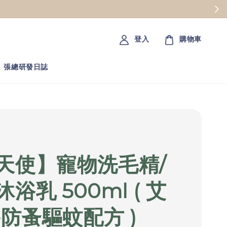
登入
購物車
張總研發日誌
天使】寵物洗毛精/
浴乳 500ml ( 艾
-防蚤驅蚊配方 )