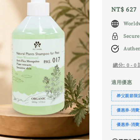
Regular
NT$ 627
price
Worldw
Secure
Authen
總分:
0
-
0
適用優惠
🎁父親節限定｜
優惠券-消費滿
優惠券-消費滿