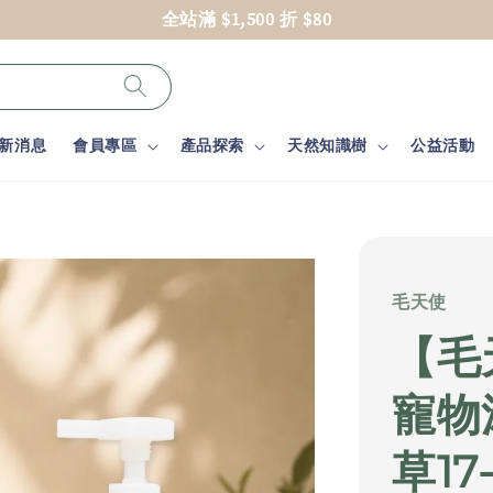
全站滿 $1,500 折 $80
新消息
會員專區
產品探索
天然知識樹
公益活動
毛天使
【毛
寵物沐
草17