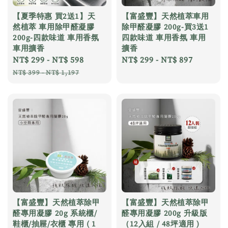
【夏季特惠 買2送1】天
【富盛豐】天然植萃車用
然植萃 車用除甲醛凝膠
除甲醛凝膠 200g-買3送1
200g-四款味道 車用香氛
四款味道 車用香氛 車用
車用擴香
擴香
Sale
NT$ 299
-
NT$ 598
Regular
Regular
NT$ 299
-
NT$ 897
price
price
price
NT$ 399
-
NT$ 1,197
【富盛豐】天然植萃除甲
【富盛豐】天然植萃除甲
醛專用凝膠 20g 系統櫃/
醛專用凝膠 200g 升級版
鞋櫃/抽屜/衣櫃 專用 ( 1
（12入組 / 48坪適用 )