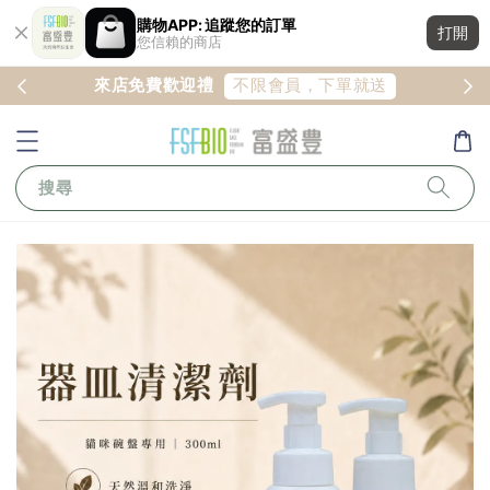
購物APP: 追蹤您的訂單
打開
您信賴的商店
註冊
不限會員，下單就送
來店免費歡迎禮
搜尋