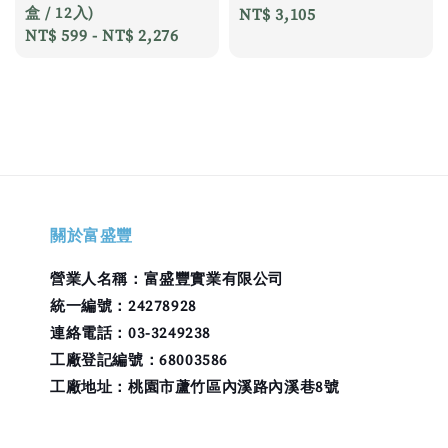
盒 / 12入)
Regular
NT$ 3,105
Regular
NT$ 599
-
NT$ 2,276
price
price
關於富盛豐
營業人名稱：富盛豐實業有限公司
統一編號：24278928
連絡電話：03-3249238
工廠登記編號：68003586
工廠地址：桃園市蘆竹區內溪路內溪巷8號