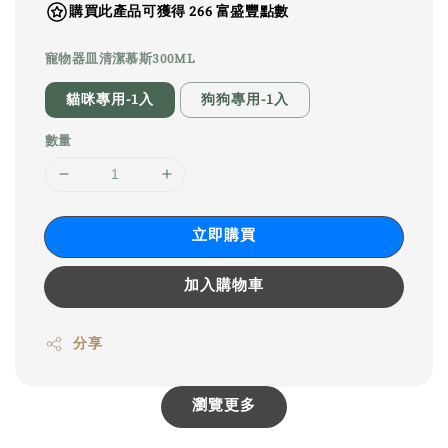
購買此產品可獲得 266 富盛豐點數
寵物器皿清潔慕斯300ML
貓咪專用-1入
狗狗專用-1入
數量
立即購買
加入購物車
分享
瀏覽更多