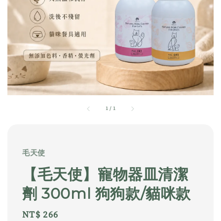
1
/
1
毛天使
【毛天使】寵物器皿清潔
劑 300ml 狗狗款/貓咪款
Regular
NT$ 266